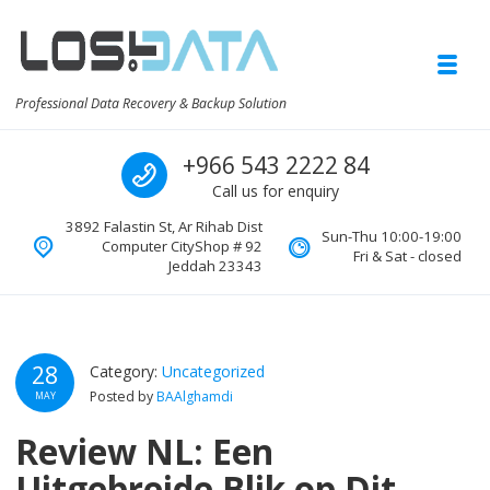
Skip to navigation
Skip to content
Toggl
Professional Data Recovery & Backup Solution
Call us
+966 543 2222 84
Call us for enquiry
3892 Falastin St, Ar Rihab Dist
Sun-Thu 10:00-19:00
Computer CityShop # 92
Fri & Sat - closed
Jeddah 23343
28
Category:
Uncategorized
Posted by
BAAlghamdi
MAY
Review NL: Een
Uitgebreide Blik op Dit