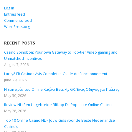
Log in
Entries feed
Comments feed
WordPress.org
RECENT POSTS
Casino Spinobon: Your own Gateway to Top-tier Video gaming and
Unmatched Incentives
August 7, 2026
Lucky8 FR Casino : Avis Complet et Guide de Fonctionnement
June 29, 2026
Η Εμπειρία του Online Καζίνο Betsixty GR: Ένας Οδηγός για Παίκτες
May 30, 2026
Review NL: Een Uitgebreide Blik op Dit Populaire Online Casino
May 28, 2026
Top 10 Online Casino NL – Jouw Gids voor de Beste Nederlandse
Casino’s