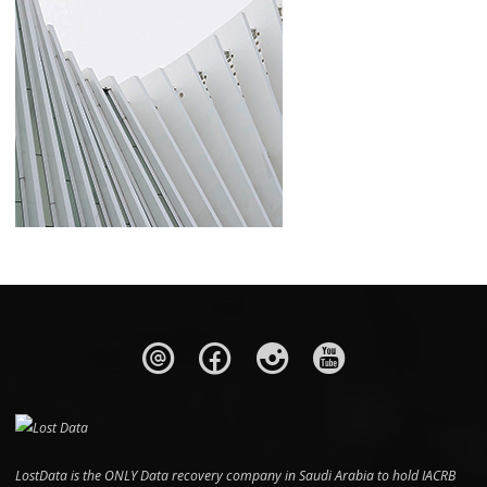
LostData is the ONLY Data recovery company in Saudi Arabia to hold IACRB