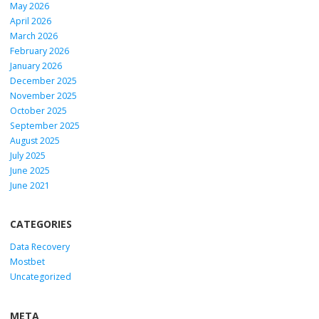
May 2026
April 2026
March 2026
February 2026
January 2026
December 2025
November 2025
October 2025
September 2025
August 2025
July 2025
June 2025
June 2021
CATEGORIES
Data Recovery
Mostbet
Uncategorized
META