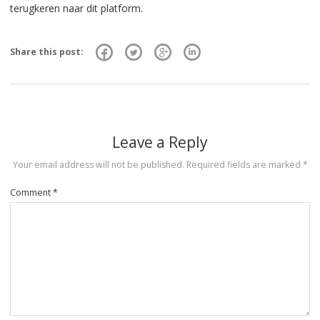
terugkeren naar dit platform.
Share this post:
Leave a Reply
Your email address will not be published.
Required fields are marked
*
Comment
*